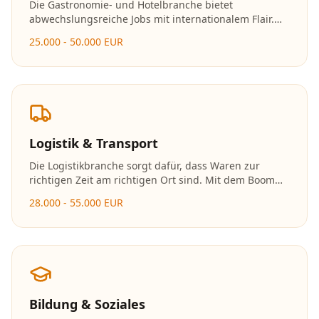
Die Gastronomie- und Hotelbranche bietet
abwechslungsreiche Jobs mit internationalem Flair.
Ob in der Küche, im Service oder im
25.000 - 50.000 EUR
Hotelmanagement – hier zählen Leidenschaft und
Gastfreundschaft.
Logistik & Transport
Die Logistikbranche sorgt dafür, dass Waren zur
richtigen Zeit am richtigen Ort sind. Mit dem Boom
des E-Commerce wächst der Bedarf an
28.000 - 55.000 EUR
Logistikfachkräften stetig. Die Branche bietet
moderne Arbeitsplätze mit viel Technologie.
Bildung & Soziales