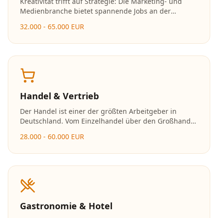
Kreativität trifft auf Strategie: Die Marketing- und
Medienbranche bietet spannende Jobs an der
Schnittstelle von Kommunikation, Design und
32.000 - 65.000 EUR
Technologie. Social Media, Content Creation und
digitales Marketing sind besonders gefragt.
Handel & Vertrieb
Der Handel ist einer der größten Arbeitgeber in
Deutschland. Vom Einzelhandel über den Großhandel
bis zum E-Commerce bieten sich vielfältige
28.000 - 60.000 EUR
Karrieremöglichkeiten mit schnellen
Aufstiegschancen.
Gastronomie & Hotel