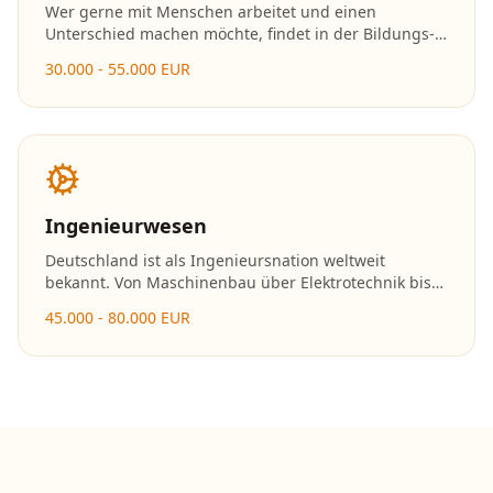
Wer gerne mit Menschen arbeitet und einen
Unterschied machen möchte, findet in der Bildungs-
und Sozialbranche erfüllende Karrieremöglichkeiten.
30.000 - 55.000 EUR
Die Nachfrage nach Fachkräften in Kitas, Schulen und
sozialen Einrichtungen ist enorm.
Ingenieurwesen
Deutschland ist als Ingenieursnation weltweit
bekannt. Von Maschinenbau über Elektrotechnik bis
hin zu erneuerbaren Energien – Ingenieure gestalten
45.000 - 80.000 EUR
die Zukunft und gehören zu den bestbezahlten
Fachkräften.