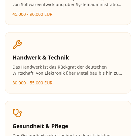
von Softwareentwicklung über Systemadministration
bis hin zu Data Science und Cybersecurity. Mit der
45.000 - 90.000 EUR
fortschreitenden Digitalisierung wächst der Bedarf an
Fachkräften stetig.
Handwerk & Technik
Das Handwerk ist das Rückgrat der deutschen
Wirtschaft. Von Elektronik über Metallbau bis hin zu
Holzverarbeitung bieten sich zahlreiche Karrierewege
30.000 - 55.000 EUR
mit exzellenten Zukunftsaussichten und der
Möglichkeit zur Selbstständigkeit.
Gesundheit & Pflege
Der Gesundheitssektor gehört zu den stabilsten