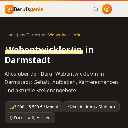
Zum Hauptinhalt springen
Berufs
genie
Home
/
Jobs
/
Darmstadt
/
Webentwickler/in
Webentwickler/in
in
Darmstadt
Alles über den Beruf
Webentwickler/in
in
Darmstadt
: Gehalt, Aufgaben, Karrierechancen
und aktuelle Stellenangebote.
3.000
–
5.500
€ / Monat
Ausbildung / Studium
Darmstadt
,
Hessen