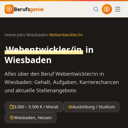
Zum Hauptinhalt springen
Berufs
genie
Home
/
Jobs
/
Wiesbaden
/
Webentwickler/in
Webentwickler/in
in
Wiesbaden
Alles über den Beruf
Webentwickler/in
in
Wiesbaden
: Gehalt, Aufgaben, Karrierechancen
und aktuelle Stellenangebote.
3.000
–
5.500
€ / Monat
Ausbildung / Studium
Wiesbaden
,
Hessen