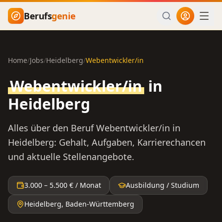
Zum Hauptinhalt springen
Berufs
genie
Home
/
Jobs
/
Heidelberg
/
Webentwickler/in
Webentwickler/in
in
Heidelberg
Alles über den Beruf
Webentwickler/in
in
Heidelberg
: Gehalt, Aufgaben, Karrierechancen
und aktuelle Stellenangebote.
3.000
–
5.500
€ / Monat
Ausbildung / Studium
Heidelberg
,
Baden-Württemberg