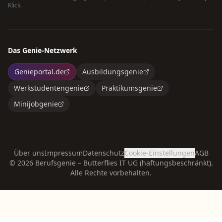
Klick.
Das Genie-Netzwerk
Genieportal.de
Ausbildungsgenie
Werkstudentengenie
Praktikumsgenie
Minijobgenie
Über uns
Impressum
Datenschutz
Cookie-Einstellungen
AGB
©
2026
Berufsgenie – Butterflies IT UG (haftungsbeschränkt).
Alle Rechte vorbehalten.