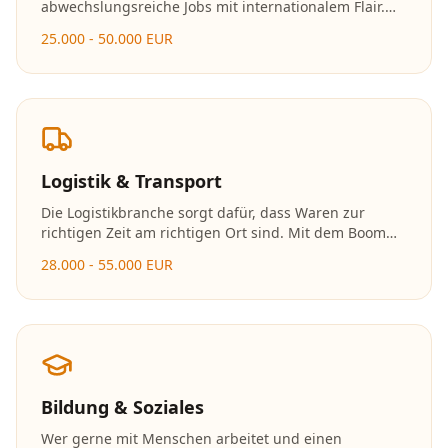
abwechslungsreiche Jobs mit internationalem Flair.
Ob in der Küche, im Service oder im
25.000 - 50.000 EUR
Hotelmanagement – hier zählen Leidenschaft und
Gastfreundschaft.
Logistik & Transport
Die Logistikbranche sorgt dafür, dass Waren zur
richtigen Zeit am richtigen Ort sind. Mit dem Boom
des E-Commerce wächst der Bedarf an
28.000 - 55.000 EUR
Logistikfachkräften stetig. Die Branche bietet
moderne Arbeitsplätze mit viel Technologie.
Bildung & Soziales
Wer gerne mit Menschen arbeitet und einen