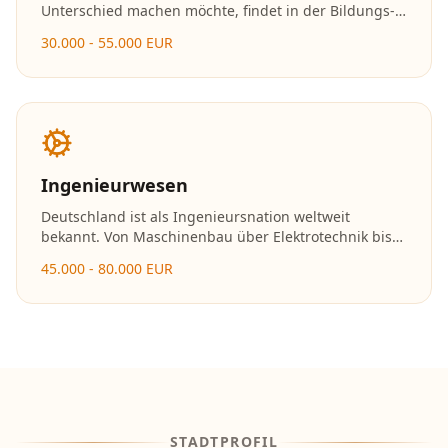
Unterschied machen möchte, findet in der Bildungs-
und Sozialbranche erfüllende Karrieremöglichkeiten.
30.000 - 55.000 EUR
Die Nachfrage nach Fachkräften in Kitas, Schulen und
sozialen Einrichtungen ist enorm.
Ingenieurwesen
Deutschland ist als Ingenieursnation weltweit
bekannt. Von Maschinenbau über Elektrotechnik bis
hin zu erneuerbaren Energien – Ingenieure gestalten
45.000 - 80.000 EUR
die Zukunft und gehören zu den bestbezahlten
Fachkräften.
STADTPROFIL