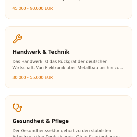
bis hin zu Data Science und Cybersecurity. Mit der
45.000 - 90.000 EUR
fortschreitenden Digitalisierung wächst der Bedarf an
Fachkräften stetig.
Handwerk & Technik
Das Handwerk ist das Rückgrat der deutschen
Wirtschaft. Von Elektronik über Metallbau bis hin zu
Holzverarbeitung bieten sich zahlreiche Karrierewege
30.000 - 55.000 EUR
mit exzellenten Zukunftsaussichten und der
Möglichkeit zur Selbstständigkeit.
Gesundheit & Pflege
Der Gesundheitssektor gehört zu den stabilsten
Arbeitsmärkten Deutschlands. Ob in Krankenhäusern,