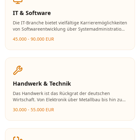
IT & Software
Die IT-Branche bietet vielfältige Karrieremöglichkeiten
von Softwareentwicklung über Systemadministration
bis hin zu Data Science und Cybersecurity. Mit der
45.000 - 90.000 EUR
fortschreitenden Digitalisierung wächst der Bedarf an
Fachkräften stetig.
Handwerk & Technik
Das Handwerk ist das Rückgrat der deutschen
Wirtschaft. Von Elektronik über Metallbau bis hin zu
Holzverarbeitung bieten sich zahlreiche Karrierewege
30.000 - 55.000 EUR
mit exzellenten Zukunftsaussichten und der
Möglichkeit zur Selbstständigkeit.