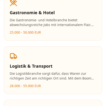
Gastronomie & Hotel
Die Gastronomie- und Hotelbranche bietet
abwechslungsreiche Jobs mit internationalem Flair.
Ob in der Küche, im Service oder im
25.000 - 50.000 EUR
Hotelmanagement – hier zählen Leidenschaft und
Gastfreundschaft.
Logistik & Transport
Die Logistikbranche sorgt dafür, dass Waren zur
richtigen Zeit am richtigen Ort sind. Mit dem Boom
des E-Commerce wächst der Bedarf an
28.000 - 55.000 EUR
Logistikfachkräften stetig. Die Branche bietet
moderne Arbeitsplätze mit viel Technologie.