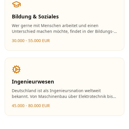
Bildung & Soziales
Wer gerne mit Menschen arbeitet und einen
Unterschied machen möchte, findet in der Bildungs-
und Sozialbranche erfüllende Karrieremöglichkeiten.
30.000 - 55.000 EUR
Die Nachfrage nach Fachkräften in Kitas, Schulen und
sozialen Einrichtungen ist enorm.
Ingenieurwesen
Deutschland ist als Ingenieursnation weltweit
bekannt. Von Maschinenbau über Elektrotechnik bis
hin zu erneuerbaren Energien – Ingenieure gestalten
45.000 - 80.000 EUR
die Zukunft und gehören zu den bestbezahlten
Fachkräften.