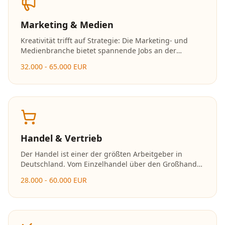
Marketing & Medien
Kreativität trifft auf Strategie: Die Marketing- und
Medienbranche bietet spannende Jobs an der
Schnittstelle von Kommunikation, Design und
32.000 - 65.000 EUR
Technologie. Social Media, Content Creation und
digitales Marketing sind besonders gefragt.
Handel & Vertrieb
Der Handel ist einer der größten Arbeitgeber in
Deutschland. Vom Einzelhandel über den Großhandel
bis zum E-Commerce bieten sich vielfältige
28.000 - 60.000 EUR
Karrieremöglichkeiten mit schnellen
Aufstiegschancen.