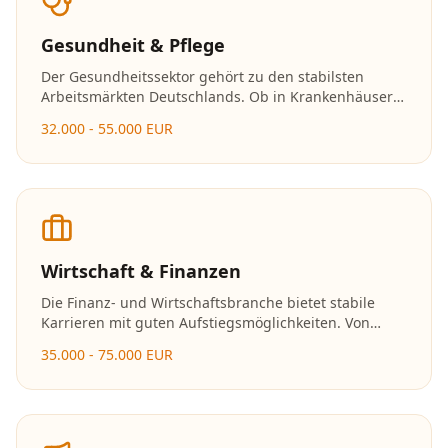
Gesundheit & Pflege
Der Gesundheitssektor gehört zu den stabilsten
Arbeitsmärkten Deutschlands. Ob in Krankenhäusern,
Arztpraxen oder Pflegeeinrichtungen – Fachkräfte
32.000 - 55.000 EUR
werden hier dringend gesucht und die
Karrierechancen sind hervorragend.
Wirtschaft & Finanzen
Die Finanz- und Wirtschaftsbranche bietet stabile
Karrieren mit guten Aufstiegsmöglichkeiten. Von
Banken über Versicherungen bis hin zu
35.000 - 75.000 EUR
Unternehmensberatungen gibt es vielfältige
Einsatzmöglichkeiten.