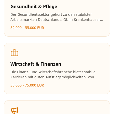
Gesundheit & Pflege
Der Gesundheitssektor gehört zu den stabilsten
Arbeitsmärkten Deutschlands. Ob in Krankenhäusern,
Arztpraxen oder Pflegeeinrichtungen – Fachkräfte
32.000 - 55.000 EUR
werden hier dringend gesucht und die
Karrierechancen sind hervorragend.
Wirtschaft & Finanzen
Die Finanz- und Wirtschaftsbranche bietet stabile
Karrieren mit guten Aufstiegsmöglichkeiten. Von
Banken über Versicherungen bis hin zu
35.000 - 75.000 EUR
Unternehmensberatungen gibt es vielfältige
Einsatzmöglichkeiten.