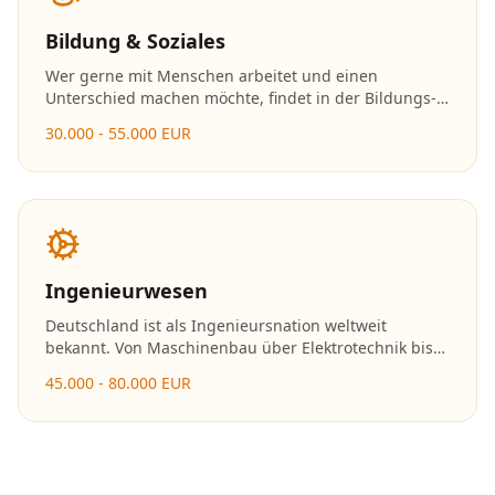
Bildung & Soziales
Wer gerne mit Menschen arbeitet und einen
Unterschied machen möchte, findet in der Bildungs-
und Sozialbranche erfüllende Karrieremöglichkeiten.
30.000 - 55.000 EUR
Die Nachfrage nach Fachkräften in Kitas, Schulen und
sozialen Einrichtungen ist enorm.
Ingenieurwesen
Deutschland ist als Ingenieursnation weltweit
bekannt. Von Maschinenbau über Elektrotechnik bis
hin zu erneuerbaren Energien – Ingenieure gestalten
45.000 - 80.000 EUR
die Zukunft und gehören zu den bestbezahlten
Fachkräften.