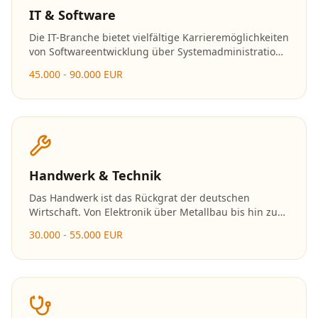
IT & Software
Die IT-Branche bietet vielfältige Karrieremöglichkeiten
von Softwareentwicklung über Systemadministration
bis hin zu Data Science und Cybersecurity. Mit der
45.000 - 90.000 EUR
fortschreitenden Digitalisierung wächst der Bedarf an
Fachkräften stetig.
Handwerk & Technik
Das Handwerk ist das Rückgrat der deutschen
Wirtschaft. Von Elektronik über Metallbau bis hin zu
Holzverarbeitung bieten sich zahlreiche Karrierewege
30.000 - 55.000 EUR
mit exzellenten Zukunftsaussichten und der
Möglichkeit zur Selbstständigkeit.