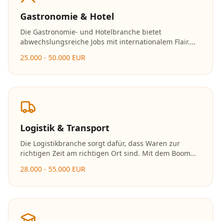
Gastronomie & Hotel
Die Gastronomie- und Hotelbranche bietet
abwechslungsreiche Jobs mit internationalem Flair.
Ob in der Küche, im Service oder im
25.000 - 50.000 EUR
Hotelmanagement – hier zählen Leidenschaft und
Gastfreundschaft.
Logistik & Transport
Die Logistikbranche sorgt dafür, dass Waren zur
richtigen Zeit am richtigen Ort sind. Mit dem Boom
des E-Commerce wächst der Bedarf an
28.000 - 55.000 EUR
Logistikfachkräften stetig. Die Branche bietet
moderne Arbeitsplätze mit viel Technologie.