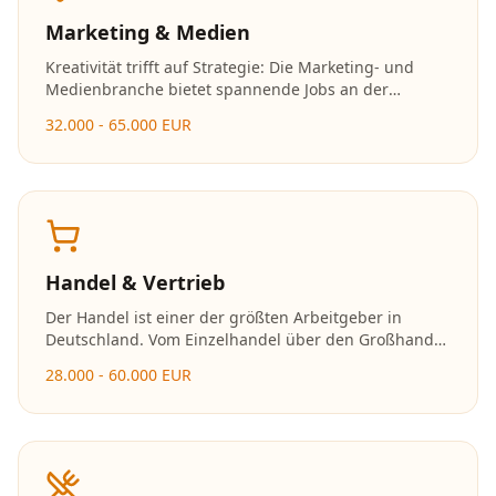
Marketing & Medien
Kreativität trifft auf Strategie: Die Marketing- und
Medienbranche bietet spannende Jobs an der
Schnittstelle von Kommunikation, Design und
32.000 - 65.000 EUR
Technologie. Social Media, Content Creation und
digitales Marketing sind besonders gefragt.
Handel & Vertrieb
Der Handel ist einer der größten Arbeitgeber in
Deutschland. Vom Einzelhandel über den Großhandel
bis zum E-Commerce bieten sich vielfältige
28.000 - 60.000 EUR
Karrieremöglichkeiten mit schnellen
Aufstiegschancen.