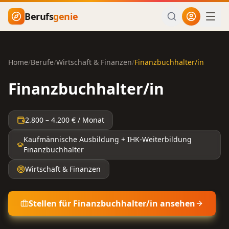
Zum Hauptinhalt springen
Berufs
genie
Home
/
Berufe
/
Wirtschaft & Finanzen
/
Finanzbuchhalter/in
Finanzbuchhalter/in
2.800
–
4.200
€ / Monat
Kaufmännische Ausbildung + IHK-Weiterbildung
Finanzbuchhalter
Wirtschaft & Finanzen
Stellen für
Finanzbuchhalter/in
ansehen