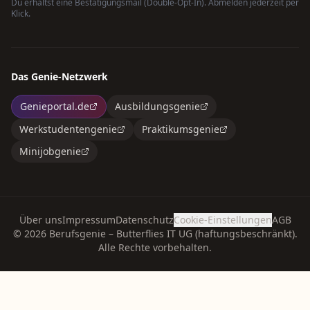
Du erhältst eine Bestätigungsmail (Double-Opt-In). Abmelden jederzeit per
Klick.
Das Genie-Netzwerk
Genieportal.de
Ausbildungsgenie
Werkstudentengenie
Praktikumsgenie
Minijobgenie
Über uns
Impressum
Datenschutz
Cookie-Einstellungen
AGB
©
2026
Berufsgenie – Butterflies IT UG (haftungsbeschränkt).
Alle Rechte vorbehalten.