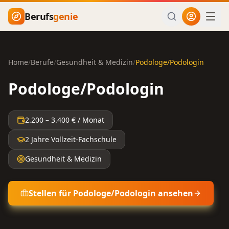
Zum Hauptinhalt springen
Berufs
genie
Home
/
Berufe
/
Gesundheit & Medizin
/
Podologe/Podologin
Podologe/Podologin
2.200
–
3.400
€ / Monat
2 Jahre Vollzeit-Fachschule
Gesundheit & Medizin
Stellen für
Podologe/Podologin
ansehen