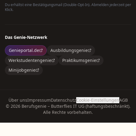
Du erhältst eine Bestätigungsmail (Double-Opt-In). Abmelden jederzeit per
Klick.
Das Genie-Netzwerk
Genieportal.de
Ausbildungsgenie
Werkstudentengenie
Praktikumsgenie
Minijobgenie
Über uns
Impressum
Datenschutz
Cookie-Einstellungen
AGB
©
2026
Berufsgenie – Butterflies IT UG (haftungsbeschränkt).
Alle Rechte vorbehalten.