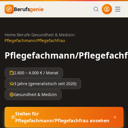
Zum Hauptinhalt springen
Berufs
genie
Home
/
Berufe
/
Gesundheit & Medizin
/
Pflegefachmann/Pflegefachfrau
Pflegefachmann/Pflegefach
2.800
–
4.000
€ / Monat
3 Jahre (generalistisch seit 2020)
Gesundheit & Medizin
Stellen für
Pflegefachmann/Pflegefachfrau
ansehen