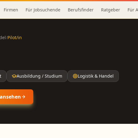
Firmen
Für Jobsuchende
Berufsfinder
Ratgeber
Für 
del
/
Pilot/in
t
Ausbildung / Studium
Logistik & Handel
ansehen