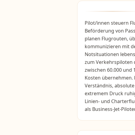
Pilot/innen steuern F
Beförderung von Passa
planen Flugrouten, ü
kommunizieren mit de
Notsituationen leben
zum Verkehrspiloten 
zwischen 60.000 und 1
Kosten übernehmen. D
Verständnis, absolute 
extremem Druck ruhig 
Linien- und Charterflu
als Business-Jet-Pilote