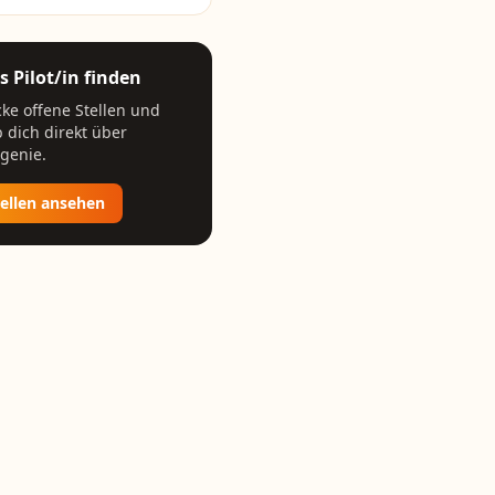
ls
Pilot/in
finden
ke offene Stellen und
 dich direkt über
genie.
tellen ansehen