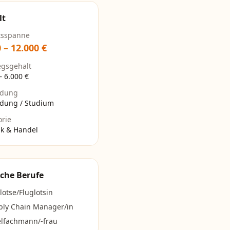
lt
tsspanne
0
–
12.000
€
egsgehalt
–
6.000
€
ldung
ldung / Studium
orie
ik & Handel
che Berufe
lotse/Fluglotsin
ply Chain Manager/in
elfachmann/-frau