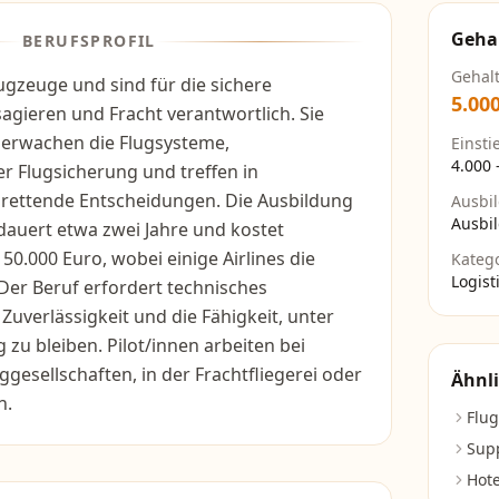
Geha
BERUFSPROFIL
Gehal
lugzeuge und sind für die sichere
5.00
gieren und Fracht verantwortlich. Sie
berwachen die Flugsysteme,
Einsti
4.000
r Flugsicherung und treffen in
srettende Entscheidungen. Die Ausbildung
Ausbi
Ausbi
dauert etwa zwei Jahre und kostet
50.000 Euro, wobei einige Airlines die
Kateg
Logist
er Beruf erfordert technisches
Zuverlässigkeit und die Fähigkeit, unter
zu bleiben. Pilot/innen arbeiten bei
ggesellschaften, in der Frachtfliegerei oder
Ähnli
n.
Flug
Sup
Hot