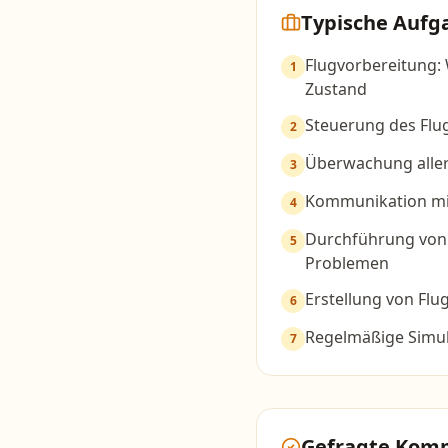
Typische Aufg
Flugvorbereitung: 
1
Zustand
Steuerung des Flug
2
Überwachung aller
3
Kommunikation mit
4
Durchführung von 
5
Problemen
Erstellung von Fl
6
Regelmäßige Simul
7
Gefragte Kom