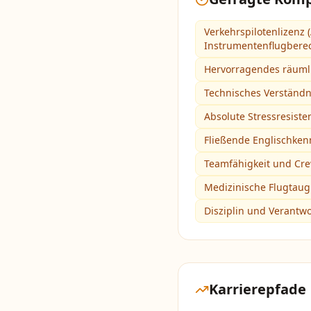
Verkehrspilotenlizenz 
Instrumentenflugbere
Hervorragendes räuml
Technisches Verständn
Absolute Stressresist
Fließende Englischken
Teamfähigkeit und Cr
Medizinische Flugtaugl
Disziplin und Verantw
Karrierepfade