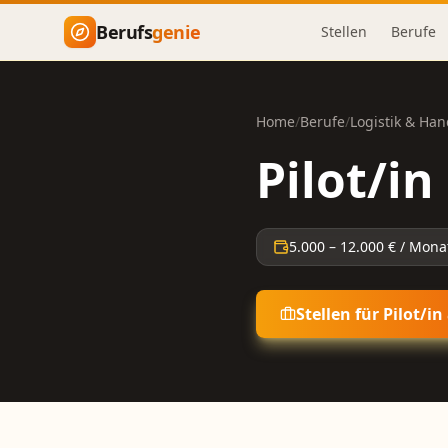
Zum Hauptinhalt springen
Berufs
genie
Stellen
Berufe
Home
/
Berufe
/
Logistik & Han
Pilot/in
5.000
–
12.000
€ / Mona
Stellen für
Pilot/in