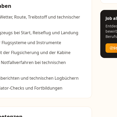
aben
Wetter, Route, Treibstoff und technischer
Job a
Entdec
bewirb
zeugs bei Start, Reiseflug und Landung
Berufs
 Flugsysteme und Instrumente
S
 der Flugsicherung und der Kabine
Notfallverfahren bei technischen
ugberichten und technischen Logbüchern
ator-Checks und Fortbildungen
petenzen