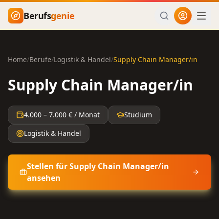
Zum Hauptinhalt springen
Berufs
genie
Home
/
Berufe
/
Logistik & Handel
/
Supply Chain Manager/in
Supply Chain Manager/in
4.000
–
7.000
€ / Monat
Studium
Logistik & Handel
Stellen für
Supply Chain Manager/in
ansehen