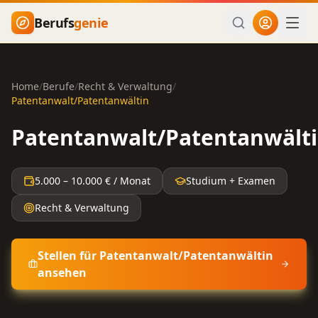
Zum Hauptinhalt springen
Berufs
genie
Home
/
Berufe
/
Recht & Verwaltung
/
Patentanwalt/Patentanwältin
Patentanwalt/Patentanwält
5.000
–
10.000
€ / Monat
Studium + Examen
Recht & Verwaltung
Stellen für
Patentanwalt/Patentanwältin
ansehen