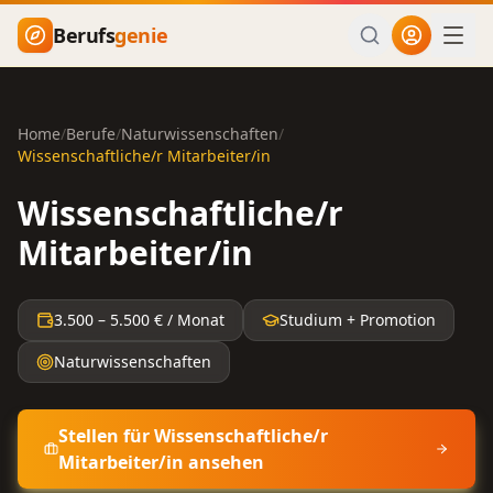
Zum Hauptinhalt springen
Berufs
genie
Home
/
Berufe
/
Naturwissenschaften
/
Wissenschaftliche/r Mitarbeiter/in
Wissenschaftliche/r
Mitarbeiter/in
3.500
–
5.500
€ / Monat
Studium + Promotion
Naturwissenschaften
Stellen für
Wissenschaftliche/r
Mitarbeiter/in
ansehen