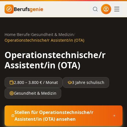
Zum Hauptinhalt springen
Berufs
genie
Home
/
Berufe
/
Gesundheit & Medizin
/
Operationstechnische/r Assistent/in (OTA)
Operationstechnische/r
Assistent/in (OTA)
2.800
–
3.800
€ / Monat
3 Jahre schulisch
Gesundheit & Medizin
Stellen für
Operationstechnische/r
Assistent/in (OTA)
ansehen