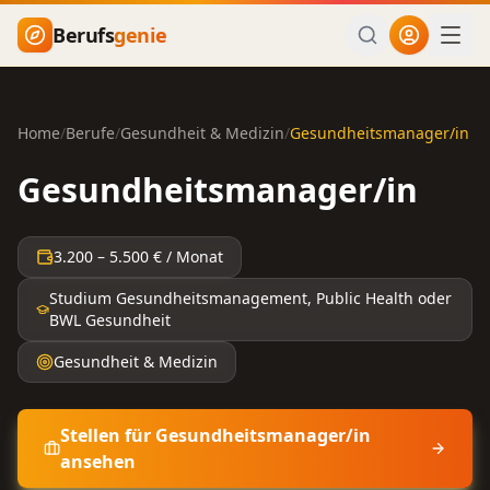
Zum Hauptinhalt springen
Berufs
genie
Home
/
Berufe
/
Gesundheit & Medizin
/
Gesundheitsmanager/in
Gesundheitsmanager/in
3.200
–
5.500
€ / Monat
Studium Gesundheitsmanagement, Public Health oder
BWL Gesundheit
Gesundheit & Medizin
Stellen für
Gesundheitsmanager/in
ansehen