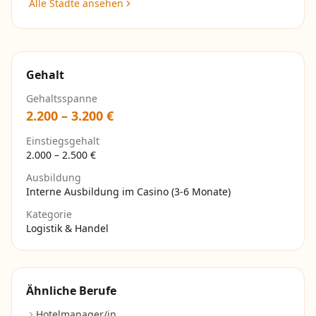
Alle Städte ansehen
Gehalt
Gehaltsspanne
2.200
–
3.200
€
Einstiegsgehalt
2.000
–
2.500
€
Ausbildung
Interne Ausbildung im Casino (3-6 Monate)
Kategorie
Logistik & Handel
Ähnliche Berufe
Hotelmanager/in