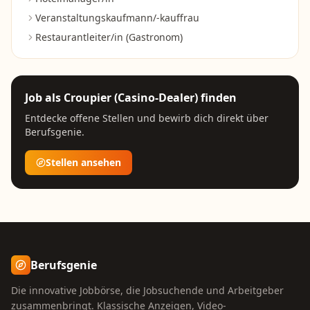
Veranstaltungskaufmann/-kauffrau
Restaurantleiter/in (Gastronom)
Job als
Croupier (Casino-Dealer)
finden
Entdecke offene Stellen und bewirb dich direkt über
Berufsgenie.
Stellen ansehen
Berufsgenie
Die innovative Jobbörse, die Jobsuchende und Arbeitgeber
zusammenbringt. Klassische Anzeigen, Video-