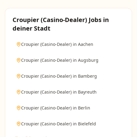
Croupier (Casino-Dealer)
Jobs in
deiner Stadt
Croupier (Casino-Dealer)
in
Aachen
Croupier (Casino-Dealer)
in
Augsburg
Croupier (Casino-Dealer)
in
Bamberg
Croupier (Casino-Dealer)
in
Bayreuth
Croupier (Casino-Dealer)
in
Berlin
Croupier (Casino-Dealer)
in
Bielefeld