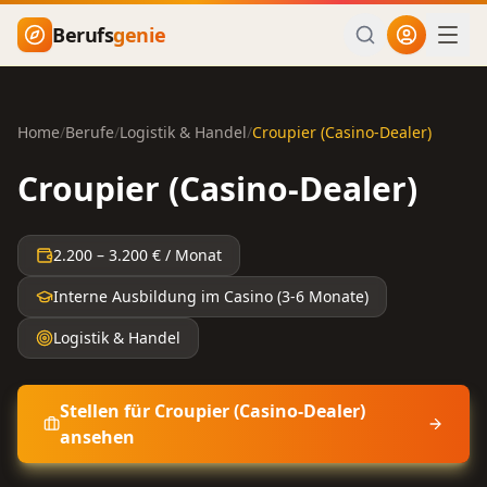
Zum Hauptinhalt springen
Berufs
genie
Home
/
Berufe
/
Logistik & Handel
/
Croupier (Casino-Dealer)
Croupier (Casino-Dealer)
2.200
–
3.200
€ / Monat
Interne Ausbildung im Casino (3-6 Monate)
Logistik & Handel
Stellen für
Croupier (Casino-Dealer)
ansehen