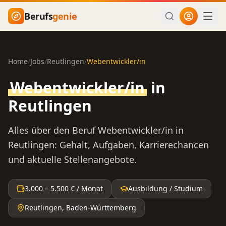
Zum Hauptinhalt springen
Berufs
genie
Home
/
Jobs
/
Reutlingen
/
Webentwickler/in
Webentwickler/in
in
Reutlingen
Alles über den Beruf
Webentwickler/in
in
Reutlingen
: Gehalt, Aufgaben, Karrierechancen
und aktuelle Stellenangebote.
3.000
–
5.500
€ / Monat
Ausbildung / Studium
Reutlingen
,
Baden-Württemberg