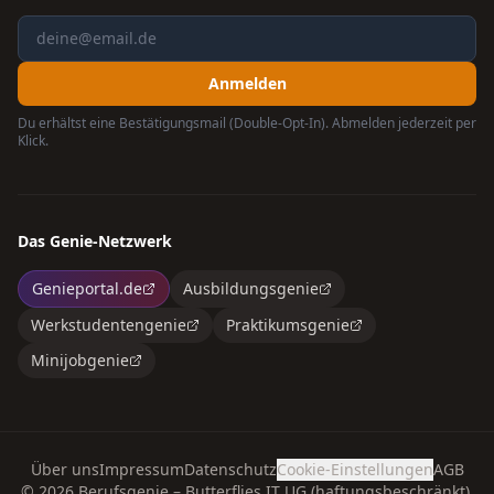
Anmelden
Du erhältst eine Bestätigungsmail (Double-Opt-In). Abmelden jederzeit per
Klick.
Das Genie-Netzwerk
Genieportal.de
Ausbildungsgenie
Werkstudentengenie
Praktikumsgenie
Minijobgenie
Über uns
Impressum
Datenschutz
Cookie-Einstellungen
AGB
©
2026
Berufsgenie – Butterflies IT UG (haftungsbeschränkt).