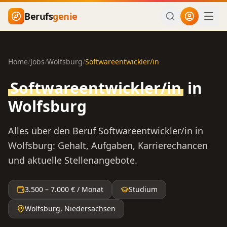
Zum Hauptinhalt springen
Berufs
genie
Home
/
Jobs
/
Wolfsburg
/
Softwareentwickler/in
Softwareentwickler/in
in
Wolfsburg
Alles über den Beruf
Softwareentwickler/in
in
Wolfsburg
: Gehalt, Aufgaben, Karrierechancen
und aktuelle Stellenangebote.
3.500
–
7.000
€ / Monat
Studium
Wolfsburg
,
Niedersachsen