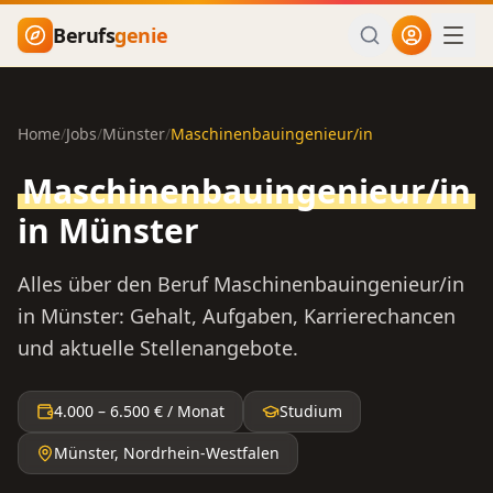
Zum Hauptinhalt springen
Berufs
genie
Home
/
Jobs
/
Münster
/
Maschinenbauingenieur/in
Maschinenbauingenieur/in
in
Münster
Alles über den Beruf
Maschinenbauingenieur/in
in
Münster
: Gehalt, Aufgaben, Karrierechancen
und aktuelle Stellenangebote.
4.000
–
6.500
€ / Monat
Studium
Münster
,
Nordrhein-Westfalen