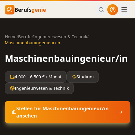
Zum Hauptinhalt springen
Berufs
genie
Home
/
Berufe
/
Ingenieurwesen & Technik
/
Maschinenbauingenieur/in
Maschinenbauingenieur/in
4.000
–
6.500
€ / Monat
Studium
Ingenieurwesen & Technik
Stellen für
Maschinenbauingenieur/in
ansehen