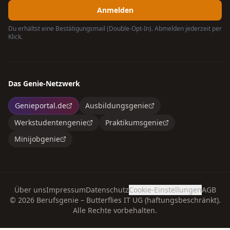
Anmelden
Du erhältst eine Bestätigungsmail (Double-Opt-In). Abmelden jederzeit per
Klick.
Das Genie-Netzwerk
Genieportal.de
Ausbildungsgenie
Werkstudentengenie
Praktikumsgenie
Minijobgenie
Über uns
Impressum
Datenschutz
Cookie-Einstellungen
AGB
©
2026
Berufsgenie – Butterflies IT UG (haftungsbeschränkt).
Alle Rechte vorbehalten.