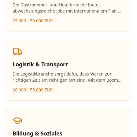
Die Gastronomie- und Hotelbranche bietet
abwechslungsreiche Jobs mit internationalem Flair.
Ob in der Küche, im Service oder im
25.000 - 50.000 EUR
Hotelmanagement – hier zählen Leidenschaft und
Gastfreundschaft.
Logistik & Transport
Die Logistikbranche sorgt dafür, dass Waren zur
richtigen Zeit am richtigen Ort sind. Mit dem Boom
des E-Commerce wächst der Bedarf an
28.000 - 55.000 EUR
Logistikfachkräften stetig. Die Branche bietet
moderne Arbeitsplätze mit viel Technologie.
Bildung & Soziales