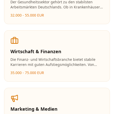
Der Gesundheitssektor gehört zu den stabilsten
Arbeitsmärkten Deutschlands. Ob in Krankenhäusern,
Arztpraxen oder Pflegeeinrichtungen – Fachkräfte
32.000 - 55.000 EUR
werden hier dringend gesucht und die
Karrierechancen sind hervorragend.
Wirtschaft & Finanzen
Die Finanz- und Wirtschaftsbranche bietet stabile
Karrieren mit guten Aufstiegsmöglichkeiten. Von
Banken über Versicherungen bis hin zu
35.000 - 75.000 EUR
Unternehmensberatungen gibt es vielfältige
Einsatzmöglichkeiten.
Marketing & Medien