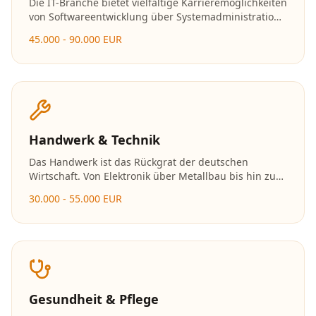
Die IT-Branche bietet vielfältige Karrieremöglichkeiten
von Softwareentwicklung über Systemadministration
bis hin zu Data Science und Cybersecurity. Mit der
45.000 - 90.000 EUR
fortschreitenden Digitalisierung wächst der Bedarf an
Fachkräften stetig.
Handwerk & Technik
Das Handwerk ist das Rückgrat der deutschen
Wirtschaft. Von Elektronik über Metallbau bis hin zu
Holzverarbeitung bieten sich zahlreiche Karrierewege
30.000 - 55.000 EUR
mit exzellenten Zukunftsaussichten und der
Möglichkeit zur Selbstständigkeit.
Gesundheit & Pflege