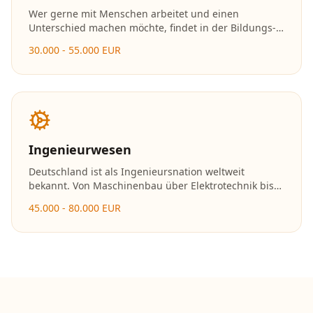
Wer gerne mit Menschen arbeitet und einen
Unterschied machen möchte, findet in der Bildungs-
und Sozialbranche erfüllende Karrieremöglichkeiten.
30.000 - 55.000 EUR
Die Nachfrage nach Fachkräften in Kitas, Schulen und
sozialen Einrichtungen ist enorm.
Ingenieurwesen
Deutschland ist als Ingenieursnation weltweit
bekannt. Von Maschinenbau über Elektrotechnik bis
hin zu erneuerbaren Energien – Ingenieure gestalten
45.000 - 80.000 EUR
die Zukunft und gehören zu den bestbezahlten
Fachkräften.