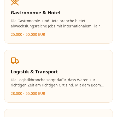
Gastronomie & Hotel
Die Gastronomie- und Hotelbranche bietet
abwechslungsreiche Jobs mit internationalem Flair.
Ob in der Küche, im Service oder im
25.000 - 50.000 EUR
Hotelmanagement – hier zählen Leidenschaft und
Gastfreundschaft.
Logistik & Transport
Die Logistikbranche sorgt dafür, dass Waren zur
richtigen Zeit am richtigen Ort sind. Mit dem Boom
des E-Commerce wächst der Bedarf an
28.000 - 55.000 EUR
Logistikfachkräften stetig. Die Branche bietet
moderne Arbeitsplätze mit viel Technologie.