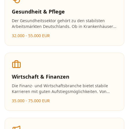
Gesundheit & Pflege
Der Gesundheitssektor gehört zu den stabilsten
Arbeitsmärkten Deutschlands. Ob in Krankenhäusern,
Arztpraxen oder Pflegeeinrichtungen – Fachkräfte
32.000 - 55.000 EUR
werden hier dringend gesucht und die
Karrierechancen sind hervorragend.
Wirtschaft & Finanzen
Die Finanz- und Wirtschaftsbranche bietet stabile
Karrieren mit guten Aufstiegsmöglichkeiten. Von
Banken über Versicherungen bis hin zu
35.000 - 75.000 EUR
Unternehmensberatungen gibt es vielfältige
Einsatzmöglichkeiten.