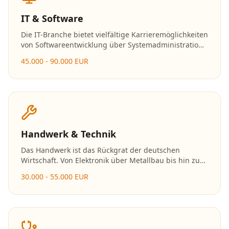
IT & Software
Die IT-Branche bietet vielfältige Karrieremöglichkeiten
von Softwareentwicklung über Systemadministration
bis hin zu Data Science und Cybersecurity. Mit der
45.000 - 90.000 EUR
fortschreitenden Digitalisierung wächst der Bedarf an
Fachkräften stetig.
Handwerk & Technik
Das Handwerk ist das Rückgrat der deutschen
Wirtschaft. Von Elektronik über Metallbau bis hin zu
Holzverarbeitung bieten sich zahlreiche Karrierewege
30.000 - 55.000 EUR
mit exzellenten Zukunftsaussichten und der
Möglichkeit zur Selbstständigkeit.