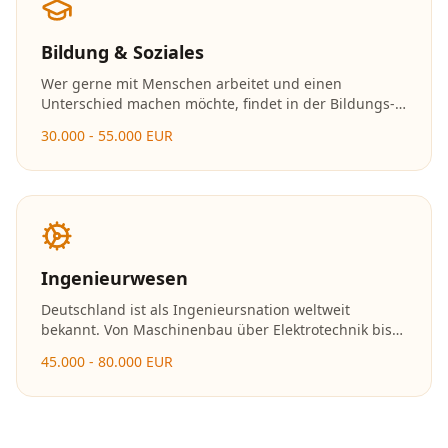
Bildung & Soziales
Wer gerne mit Menschen arbeitet und einen
Unterschied machen möchte, findet in der Bildungs-
und Sozialbranche erfüllende Karrieremöglichkeiten.
30.000 - 55.000 EUR
Die Nachfrage nach Fachkräften in Kitas, Schulen und
sozialen Einrichtungen ist enorm.
Ingenieurwesen
Deutschland ist als Ingenieursnation weltweit
bekannt. Von Maschinenbau über Elektrotechnik bis
hin zu erneuerbaren Energien – Ingenieure gestalten
45.000 - 80.000 EUR
die Zukunft und gehören zu den bestbezahlten
Fachkräften.