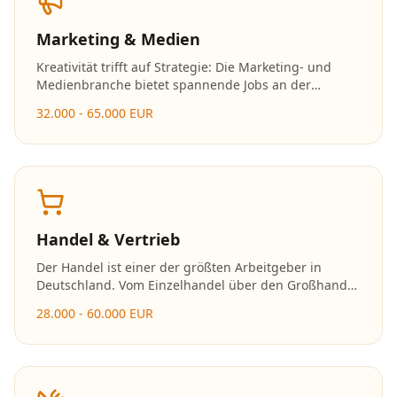
Marketing & Medien
Kreativität trifft auf Strategie: Die Marketing- und
Medienbranche bietet spannende Jobs an der
Schnittstelle von Kommunikation, Design und
32.000 - 65.000 EUR
Technologie. Social Media, Content Creation und
digitales Marketing sind besonders gefragt.
Handel & Vertrieb
Der Handel ist einer der größten Arbeitgeber in
Deutschland. Vom Einzelhandel über den Großhandel
bis zum E-Commerce bieten sich vielfältige
28.000 - 60.000 EUR
Karrieremöglichkeiten mit schnellen
Aufstiegschancen.