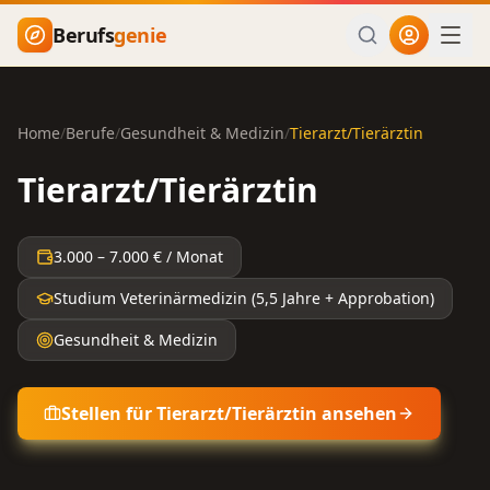
Zum Hauptinhalt springen
Berufs
genie
Home
/
Berufe
/
Gesundheit & Medizin
/
Tierarzt/Tierärztin
Tierarzt/Tierärztin
3.000
–
7.000
€ / Monat
Studium Veterinärmedizin (5,5 Jahre + Approbation)
Gesundheit & Medizin
Stellen für
Tierarzt/Tierärztin
ansehen