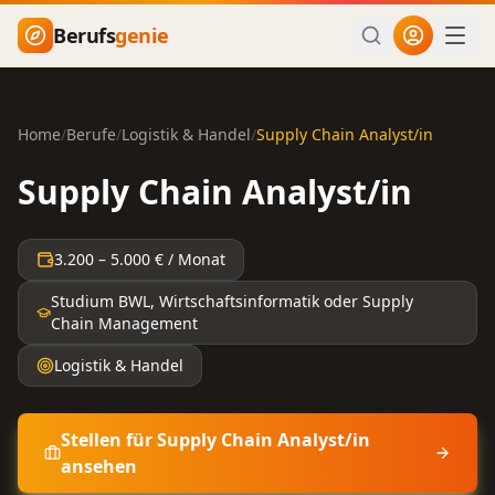
Zum Hauptinhalt springen
Berufs
genie
Home
/
Berufe
/
Logistik & Handel
/
Supply Chain Analyst/in
Supply Chain Analyst/in
3.200
–
5.000
€ / Monat
Studium BWL, Wirtschaftsinformatik oder Supply
Chain Management
Logistik & Handel
Stellen für
Supply Chain Analyst/in
ansehen