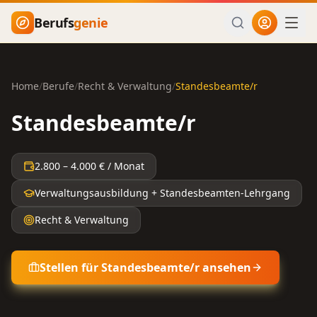
Zum Hauptinhalt springen
Berufs
genie
Home
/
Berufe
/
Recht & Verwaltung
/
Standesbeamte/r
Standesbeamte/r
2.800
–
4.000
€ / Monat
Verwaltungsausbildung + Standesbeamten-Lehrgang
Recht & Verwaltung
Stellen für
Standesbeamte/r
ansehen