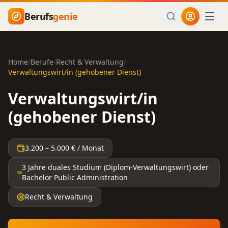
Zum Hauptinhalt springen
Berufs
genie
Home
/
Berufe
/
Recht & Verwaltung
/
Verwaltungswirt/in (gehobener Dienst)
Verwaltungswirt/in
(gehobener Dienst)
3.200
–
5.000
€ / Monat
3 Jahre duales Studium (Diplom-Verwaltungswirt) oder
Bachelor Public Administration
Recht & Verwaltung