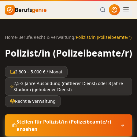
Zum Hauptinhalt springen
Berufs
genie
Home
/
Berufe
/
Recht & Verwaltung
/
Polizist/in (Polizeibeamte/r)
Polizist/in (Polizeibeamte/r)
2.800
–
5.000
€ / Monat
2,5-3 Jahre Ausbildung (mittlerer Dienst) oder 3 Jahre
Studium (gehobener Dienst)
Recht & Verwaltung
Stellen für
Polizist/in (Polizeibeamte/r)
ansehen