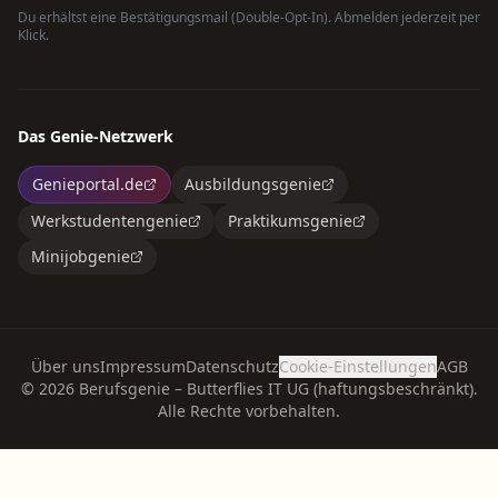
Du erhältst eine Bestätigungsmail (Double-Opt-In). Abmelden jederzeit per
Klick.
Das Genie-Netzwerk
Genieportal.de
Ausbildungsgenie
Werkstudentengenie
Praktikumsgenie
Minijobgenie
Über uns
Impressum
Datenschutz
Cookie-Einstellungen
AGB
©
2026
Berufsgenie – Butterflies IT UG (haftungsbeschränkt).
Alle Rechte vorbehalten.