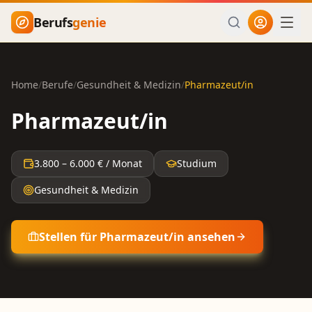
Zum Hauptinhalt springen
Berufs
genie
Home
/
Berufe
/
Gesundheit & Medizin
/
Pharmazeut/in
Pharmazeut/in
3.800
–
6.000
€ / Monat
Studium
Gesundheit & Medizin
Stellen für
Pharmazeut/in
ansehen