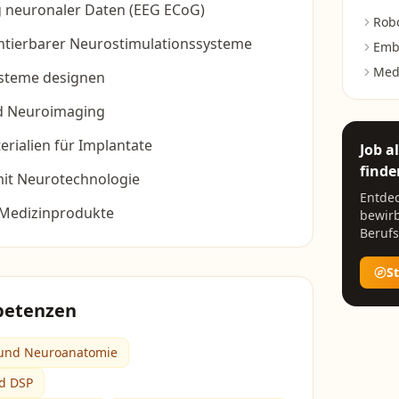
g neuronaler Daten (EEG ECoG)
Robo
ntierbarer Neurostimulationssysteme
Emb
Medi
steme designen
d Neuroimaging
rialien für Implantate
Job a
finde
mit Neurotechnologie
Entdec
s Medizinprodukte
bewirb
Berufs
S
petenzen
 und Neuroanatomie
nd DSP