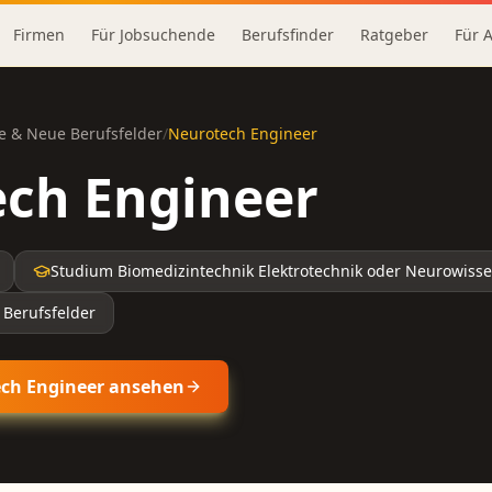
Firmen
Für Jobsuchende
Berufsfinder
Ratgeber
Für 
e & Neue Berufsfelder
/
Neurotech Engineer
ch Engineer
Studium Biomedizintechnik Elektrotechnik oder Neurowiss
 Berufsfelder
ch Engineer
ansehen