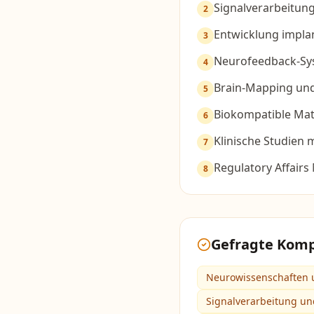
Signalverarbeitun
2
Entwicklung impla
3
Neurofeedback-Sy
4
Brain-Mapping un
5
Biokompatible Mate
6
Klinische Studien 
7
Regulatory Affair
8
Gefragte Kom
Neurowissenschaften
Signalverarbeitung u