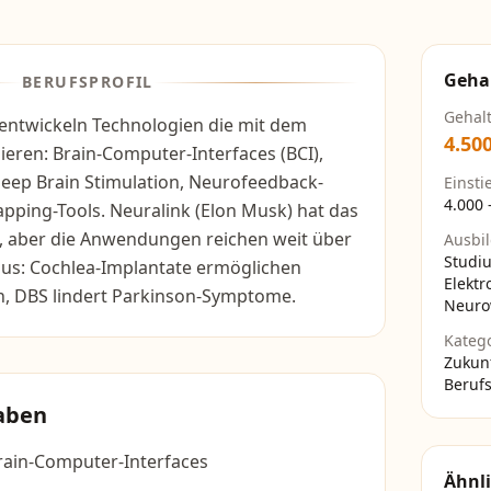
Geha
BERUFSPROFIL
Gehal
entwickeln Technologien die mit dem
4.50
eren: Brain-Computer-Interfaces (BCI),
Deep Brain Stimulation, Neurofeedback-
Einsti
4.000
pping-Tools. Neuralink (Elon Musk) hat das
, aber die Anwendungen reichen weit über
Ausbi
Studi
aus: Cochlea-Implantate ermöglichen
Elektr
, DBS lindert Parkinson-Symptome.
Neuro
Kateg
Zukun
Berufs
aben
rain-Computer-Interfaces
Ähnli