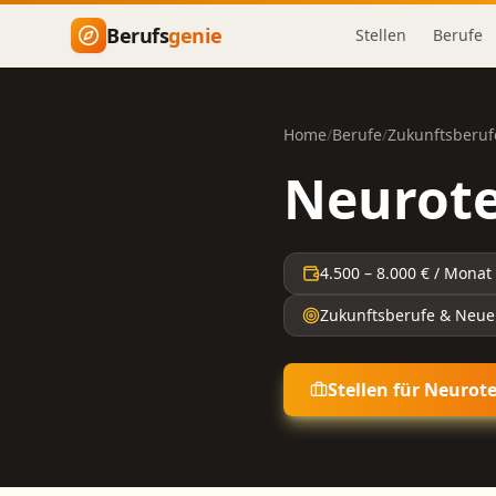
Zum Hauptinhalt springen
Berufs
genie
Stellen
Berufe
Home
/
Berufe
/
Zukunftsberuf
Neurote
4.500
–
8.000
€ / Monat
Zukunftsberufe & Neue
Stellen für
Neurote