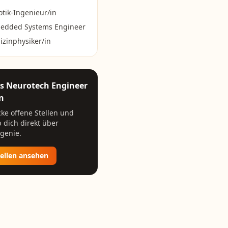
tik-Ingenieur/in
edded Systems Engineer
zinphysiker/in
ls
Neurotech Engineer
n
ke offene Stellen und
 dich direkt über
genie.
tellen ansehen