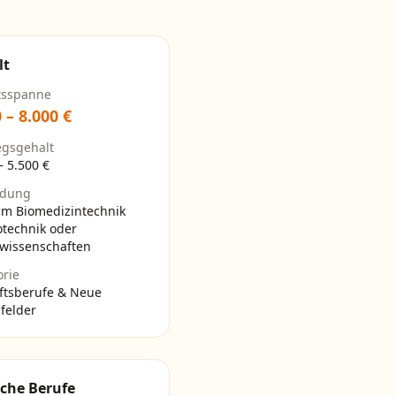
lt
tsspanne
0
–
8.000
€
egsgehalt
–
5.500
€
ldung
um Biomedizintechnik
otechnik oder
wissenschaften
orie
ftsberufe & Neue
felder
che Berufe