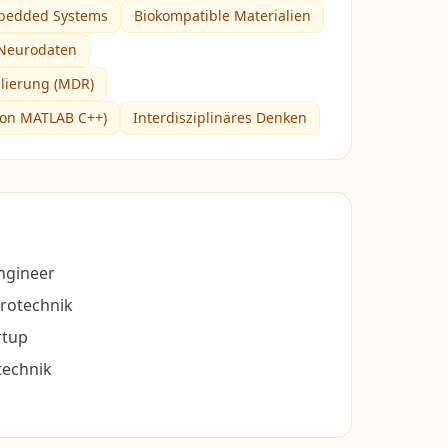
mbedded Systems
Biokompatible Materialien
 Neurodaten
lierung (MDR)
on MATLAB C++)
Interdisziplinäres Denken
ngineer
rotechnik
rtup
technik