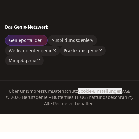
Das Genie-Netzwerk
Genieportal.de
Ausbildungsgenie
Werkstudentengenie
Praktikumsgenie
Minijobgenie
Über uns
Impressum
Datenschutz
Cookie-Einstellungen
AGB
©
2026
Berufsgenie – Butterflies IT UG (haftungsbeschränkt).
Alle Rechte vorbehalten.