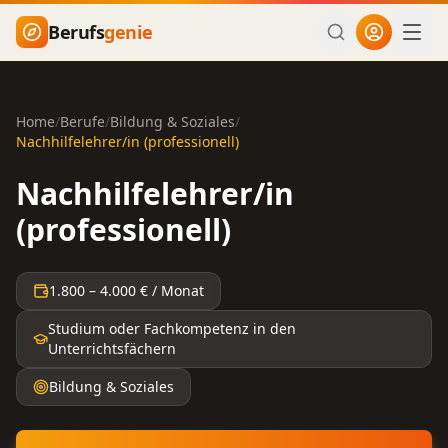
Zum Hauptinhalt springen
Berufs
genie
Home
/
Berufe
/
Bildung & Soziales
/
Nachhilfelehrer/in (professionell)
Nachhilfelehrer/in
(professionell)
1.800
–
4.000
€ / Monat
Studium oder Fachkompetenz in den
Unterrichtsfächern
Bildung & Soziales