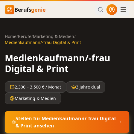
Zum Hauptinhalt springen
Berufs
genie
Home
/
Berufe
/
Marketing & Medien
/
Medienkaufmann/-frau Digital & Print
Medienkaufmann/-frau
Digital & Print
2.300
–
3.500
€ / Monat
3 Jahre dual
Marketing & Medien
Stellen für
Medienkaufmann/-frau Digital
& Print
ansehen