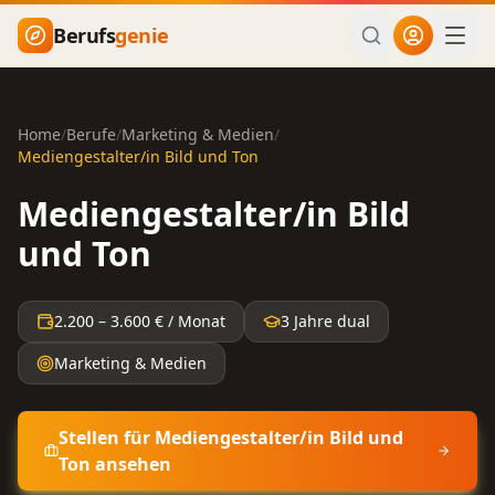
Zum Hauptinhalt springen
Berufs
genie
Home
/
Berufe
/
Marketing & Medien
/
Mediengestalter/in Bild und Ton
Mediengestalter/in Bild
und Ton
2.200
–
3.600
€ / Monat
3 Jahre dual
Marketing & Medien
Stellen für
Mediengestalter/in Bild und
Ton
ansehen