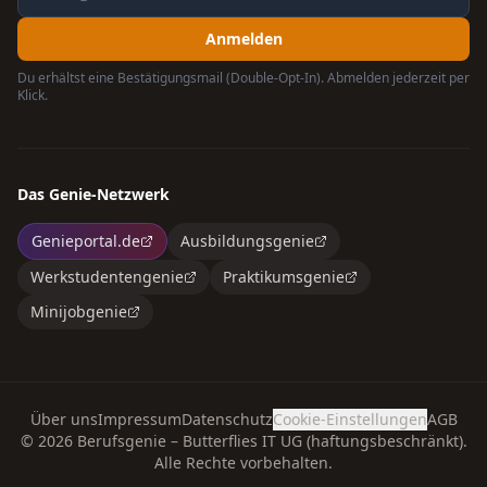
Anmelden
Du erhältst eine Bestätigungsmail (Double-Opt-In). Abmelden jederzeit per
Klick.
Das Genie-Netzwerk
Genieportal.de
Ausbildungsgenie
Werkstudentengenie
Praktikumsgenie
Minijobgenie
Über uns
Impressum
Datenschutz
Cookie-Einstellungen
AGB
©
2026
Berufsgenie – Butterflies IT UG (haftungsbeschränkt).
Alle Rechte vorbehalten.