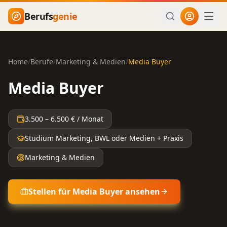
Zum Hauptinhalt springen
Berufs
genie
Home
/
Berufe
/
Marketing & Medien
/
Media Buyer
Media Buyer
3.500
–
6.500
€ / Monat
Studium Marketing, BWL oder Medien + Praxis
Marketing & Medien
Stellen für
Media Buyer
ansehen