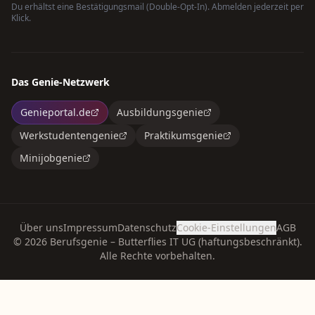
Du erhältst eine Bestätigungsmail (Double-Opt-In). Abmelden jederzeit per
Klick.
Das Genie-Netzwerk
Genieportal.de
Ausbildungsgenie
Werkstudentengenie
Praktikumsgenie
Minijobgenie
Über uns
Impressum
Datenschutz
Cookie-Einstellungen
AGB
©
2026
Berufsgenie – Butterflies IT UG (haftungsbeschränkt).
Alle Rechte vorbehalten.