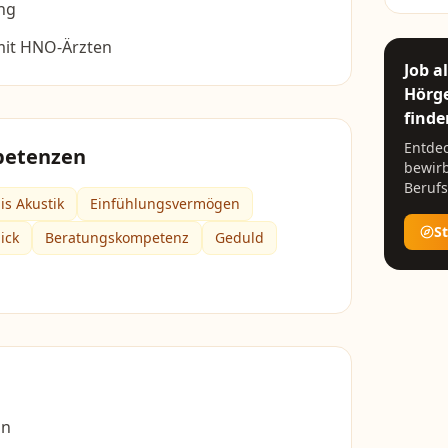
ng
it HNO-Ärzten
Job a
Hörge
finde
Entdec
petenzen
bewirb
Berufs
is Akustik
Einfühlungsvermögen
S
ick
Beratungskompetenz
Geduld
in