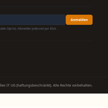
Anmelden
uble-Opt-In). Abmelden jederzeit per Klick.
lies IT UG (haftungsbeschränkt). Alle Rechte vorbehalten.