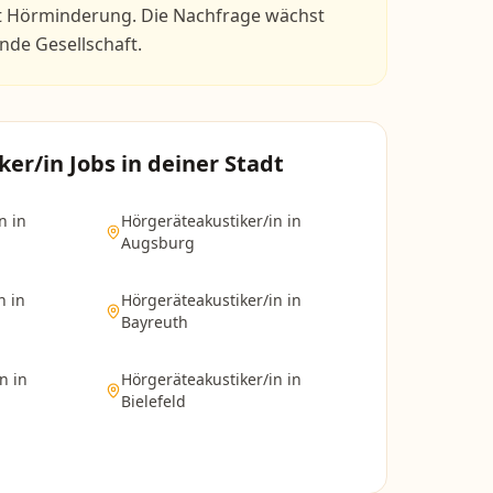
at Hörminderung. Die Nachfrage wächst
rnde Gesellschaft.
ker/in
Jobs in deiner Stadt
n
in
Hörgeräteakustiker/in
in
Augsburg
n
in
Hörgeräteakustiker/in
in
Bayreuth
in
in
Hörgeräteakustiker/in
in
Bielefeld