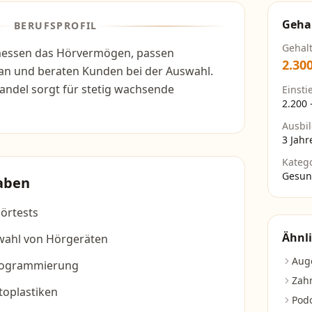
Geha
BERUFSPROFIL
Gehal
messen das Hörvermögen, passen
2.30
 an und beraten Kunden bei der Auswahl.
ndel sorgt für stetig wachsende
Einsti
2.200
Ausbi
3 Jahr
Kateg
Gesun
aben
örtests
Ähnli
wahl von Hörgeräten
Aug
rogrammierung
Zahn
toplastiken
Pod