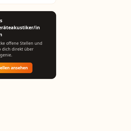
ls
räteakustiker/in
n
ke offene Stellen und
 dich direkt über
genie.
tellen ansehen