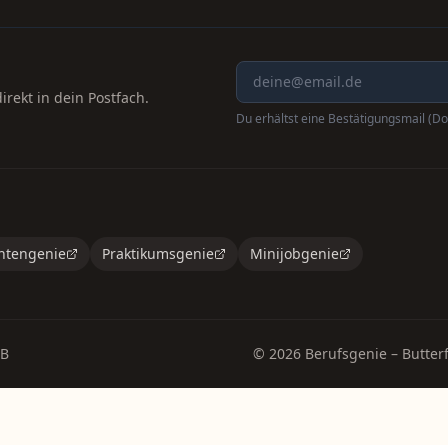
rekt in dein Postfach.
Du erhältst eine Bestätigungsmail (Do
ntengenie
Praktikumsgenie
Minijobgenie
B
©
2026
Berufsgenie – Butterf