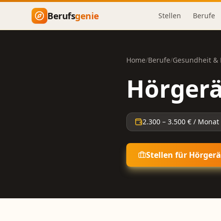
Zum Hauptinhalt springen
Berufs
genie
Stellen
Berufe
Home
/
Berufe
/
Gesundheit & 
Hörgerä
2.300
–
3.500
€ / Monat
Stellen für
Hörgerä