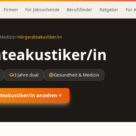
Firmen
Für Jobsuchende
Berufsfinder
Ratgeber
Für 
Medizin
/
Hörgeräteakustiker/in
teakustiker/in
3 Jahre dual
Gesundheit & Medizin
teakustiker/in
ansehen