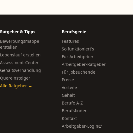
Ratgeber & Tipps
Berufsgenie
Bewerbungsmappe
Features
erstellen
So funktioniert's
Lebenslauf erstellen
Für Arbeitgeber
Assessment-Center
Arbeitgeber-Ratgeber
Gehaltsverhandlung
Für Jobsuchende
Quereinsteiger
Preise
Alle Ratgeber →
Vorteile
Gehalt
Berufe A-Z
Berufsfinder
Kontakt
Arbeitgeber-Login