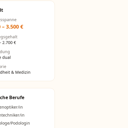
lt
tsspanne
0
–
3.500
€
egsgehalt
–
2.700
€
ldung
e dual
orie
dheit & Medizin
che Berufe
enoptiker/in
techniker/in
ologe/Podologin