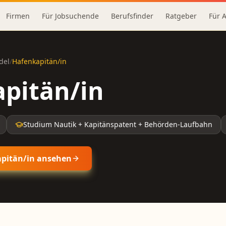
Firmen
Für Jobsuchende
Berufsfinder
Ratgeber
Für 
del
/
Hafenkapitän/in
pitän/in
Studium Nautik + Kapitänspatent + Behörden-Laufbahn
pitän/in
ansehen