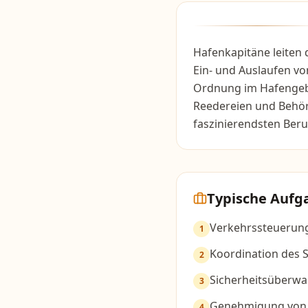
Hafenkapitäne leiten 
Ein- und Auslaufen vo
Ordnung im Hafengebi
Reedereien und Behör
faszinierendsten Beru
Typische Aufg
Verkehrssteuerung
1
Koordination des S
2
Sicherheitsüberw
3
Genehmigung von 
4