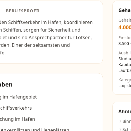
Geha
BERUFSPROFIL
Gehal
den Schiffsverkehr im Hafen, koordinieren
4.00
n Schiffen, sorgen für Sicherheit und
et und sind Ansprechpartner für Lotsen,
Einsti
3.500
den. Einer der seltsamsten und
fe.
Ausbi
Studi
Kapit
Laufb
Kateg
aben
Logist
 im Hafengebiet
chiffsverkehrs
Ähnli
achung im Hafen
Binn
Schi
Ankerplätzen und Liegeplätzen