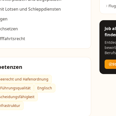
Flug
t Lotsen und Schleppdiensten
ngen
Job a
chsetzen
finde
fffahrtsrecht
Entdec
bewirb
Berufs
S
petenzen
Seerecht und Hafenordnung
Führungsqualität
Englisch
scheidungsfähigkeit
nfrastruktur