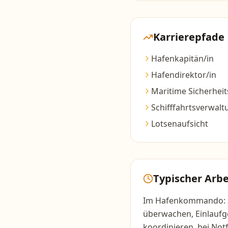
Karrierepfade
Hafenkapitän/in
Hafendirektor/in
Maritime Sicherhei
Schifffahrtsverwalt
Lotsenaufsicht
Typischer Arbe
Im Hafenkommando: S
überwachen, Einlaufg
koordinieren, bei Notf