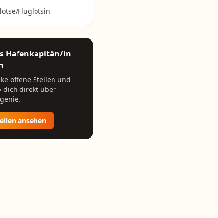
lotse/Fluglotsin
ls
Hafenkapitän/in
n
ke offene Stellen und
 dich direkt über
genie.
tellen ansehen