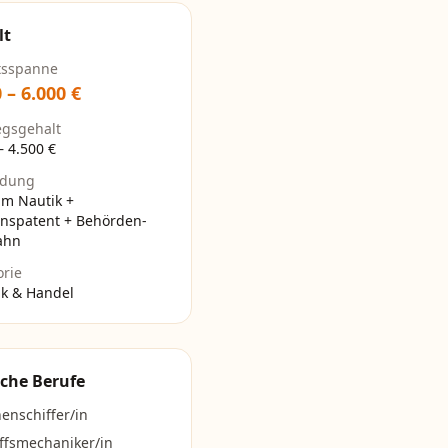
lt
tsspanne
0
–
6.000
€
egsgehalt
–
4.500
€
ldung
um Nautik +
änspatent + Behörden-
ahn
orie
ik & Handel
che Berufe
enschiffer/in
ffsmechaniker/in