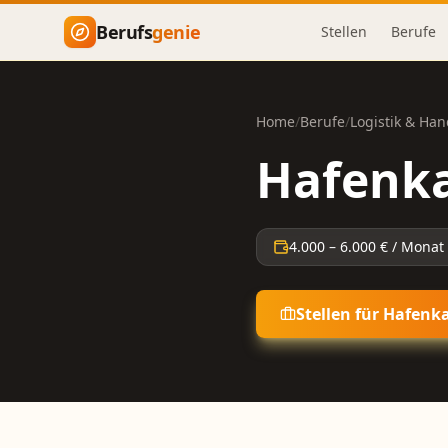
Zum Hauptinhalt springen
Berufs
genie
Stellen
Berufe
Home
/
Berufe
/
Logistik & Han
Hafenka
4.000
–
6.000
€ / Monat
Stellen für
Hafenka