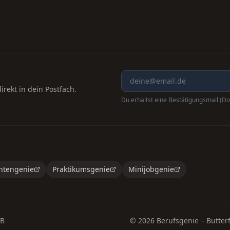
rekt in dein Postfach.
Du erhältst eine Bestätigungsmail (Do
ntengenie
Praktikumsgenie
Minijobgenie
B
©
2026
Berufsgenie – Butterf