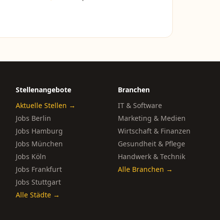
Stellenangebote
Branchen
Aktuelle Stellen →
IT & Software
Jobs Berlin
Marketing & Medien
Jobs Hamburg
Wirtschaft & Finanzen
Jobs München
Gesundheit & Pflege
Jobs Köln
Handwerk & Technik
Jobs Frankfurt
Alle Branchen →
Jobs Stuttgart
Alle Städte →