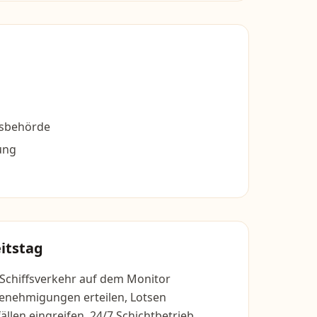
tsbehörde
ung
itstag
chiffsverkehr auf dem Monitor
enehmigungen erteilen, Lotsen
ällen eingreifen. 24/7 Schichtbetrieb.