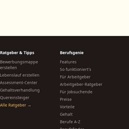
Ratgeber & Tipps
Berufsgenie
Bewerbungsmappe
Features
erstellen
So funktioniert's
Lebenslauf erstellen
Für Arbeitgeber
Assessment-Center
Arbeitgeber-Ratgeber
Gehaltsverhandlung
Für Jobsuchende
Quereinsteiger
Preise
Alle Ratgeber →
Vorteile
Gehalt
Berufe A-Z