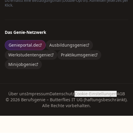
Du erhältst eine Bestätigungsmail (Double-Opt-In). Abmelden jederzeit per
Klick.
Das Genie-Netzwerk
Genieportal.de
Ausbildungsgenie
Werkstudentengenie
Praktikumsgenie
Minijobgenie
Über uns
Impressum
Datenschutz
Cookie-Einstellungen
AGB
©
2026
Berufsgenie – Butterflies IT UG (haftungsbeschränkt).
Alle Rechte vorbehalten.