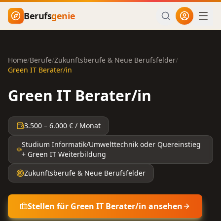
Zum Hauptinhalt springen
Berufs
genie
Home
/
Berufe
/
Zukunftsberufe & Neue Berufsfelder
/
Green IT Berater/in
Green IT Berater/in
3.500
–
6.000
€ / Monat
Studium Informatik/Umwelttechnik oder Quereinstieg
+ Green IT Weiterbildung
Zukunftsberufe & Neue Berufsfelder
Stellen für
Green IT Berater/in
ansehen