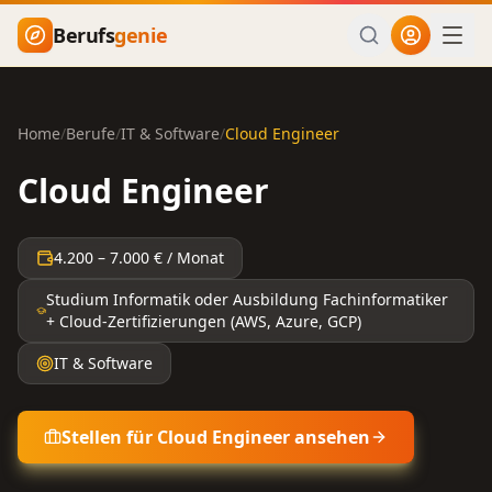
Zum Hauptinhalt springen
Berufs
genie
Home
/
Berufe
/
IT & Software
/
Cloud Engineer
Cloud Engineer
4.200
–
7.000
€ / Monat
Studium Informatik oder Ausbildung Fachinformatiker
+ Cloud-Zertifizierungen (AWS, Azure, GCP)
IT & Software
Stellen für
Cloud Engineer
ansehen