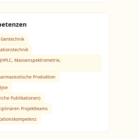
petenzen
 Gentechnik
ationstechnik
(HPLC, Massenspektrometrie,
harmazeutische Produktion
lyse
liche Publikationen)
ziplinären Projektteams
tationskompetenz