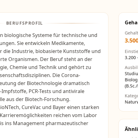
Geha
BERUFSPROFIL
Gehal
n biologische Systeme für technische und
3.50
ungen. Sie entwickeln Medikamente,
r die Industrie, biobasierte Kunststoffe und
Einsti
3.200
rte Organismen. Der Beruf steht an der
logie, Chemie und Technik und gehört zu
Ausbi
Studi
senschaftsdisziplinen. Die Corona-
Biolog
eutung der Biotechnologie dramatisch
(B.Sc.
Impfstoffe, PCR-Tests und antivirale
Kateg
le aus der Biotech-Forschung.
Natur
BioNTech, CureVac und Bayer einen starken
 Karrieremöglichkeiten reichen vom Labor
bis ins Management pharmazeutischer
Ähnli