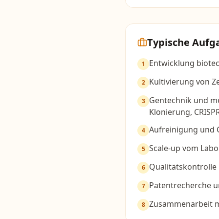
Typische Aufg
Entwicklung biote
1
Kultivierung von Z
2
Gentechnik und mo
3
Klonierung, CRISP
Aufreinigung und 
4
Scale-up vom Lab
5
Qualitätskontrol
6
Patentrecherche un
7
Zusammenarbeit mi
8