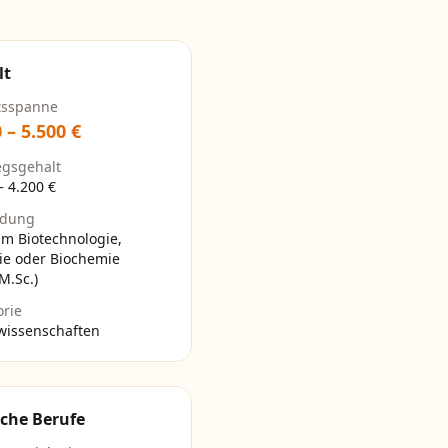
lt
tsspanne
0
–
5.500
€
egsgehalt
–
4.200
€
ldung
um Biotechnologie,
ie oder Biochemie
/M.Sc.)
orie
wissenschaften
che Berufe