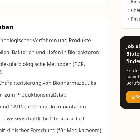
Biol
Che
Pha
aben
chnologischer Verfahren und Produkte
Job a
ellen, Bakterien und Hefen in Bioreaktoren
Biote
finde
lekularbiologische Methoden (PCR,
Entdec
R)
bewirb
Charakterisierung von Biopharmazeutika
Berufs
or- zum Produktionsmaßstab
S
le und GMP-konforme Dokumentation
d wissenschaftliche Literaturarbeit
t klinischer Forschung (für Medikamente)