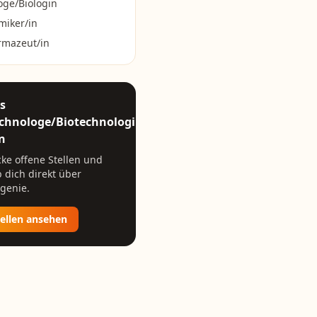
oge/Biologin
miker/in
rmazeut/in
ls
chnologe/Biotechnologin
n
ke offene Stellen und
 dich direkt über
genie.
tellen ansehen