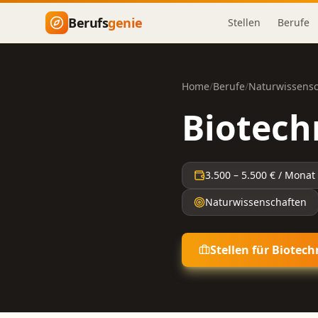
Zum Hauptinhalt springen
Berufs
genie
Stellen
Berufe
Home
/
Berufe
/
Naturwissensc
Biotech
3.500
–
5.500
€ / Monat
Naturwissenschaften
Stellen für
Biotech