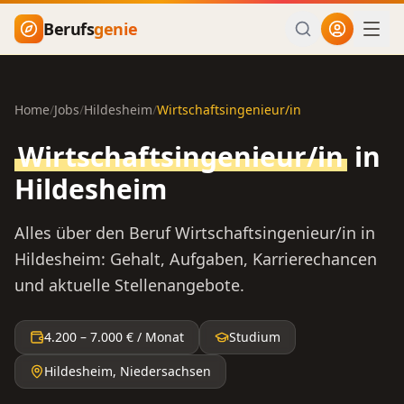
Zum Hauptinhalt springen
Berufs
genie
Home
/
Jobs
/
Hildesheim
/
Wirtschaftsingenieur/in
Wirtschaftsingenieur/in
in
Hildesheim
Alles über den Beruf
Wirtschaftsingenieur/in
in
Hildesheim
: Gehalt, Aufgaben, Karrierechancen
und aktuelle Stellenangebote.
4.200
–
7.000
€ / Monat
Studium
Hildesheim
,
Niedersachsen