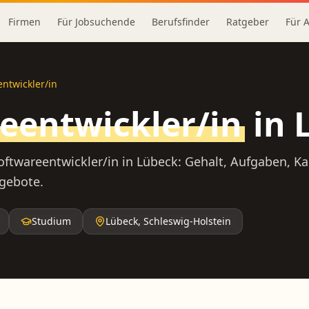
Firmen
Für Jobsuchende
Berufsfinder
Ratgeber
Für 
ntwickler/in
eentwickler/in
in
oftwareentwickler/in
in
Lübeck
: Gehalt, Aufgaben, K
ngebote.
Studium
Lübeck
,
Schleswig-Holstein