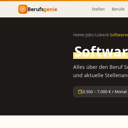
Zum Hauptinhalt springen
Berufs
genie
Stellen
Berufe
Home
/
Jobs
/
Lübeck
/
Softwaree
Softwar
Alles über den Beruf
S
und aktuelle Stellena
3.500
–
7.000
€ / Monat