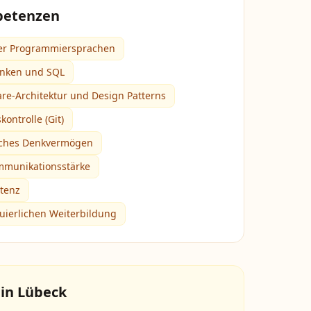
petenzen
er Programmiersprachen
anken und SQL
are-Architektur und Design Patterns
ontrolle (Git)
isches Denkvermögen
mmunikationsstärke
tenz
nuierlichen Weiterbildung
 in
Lübeck