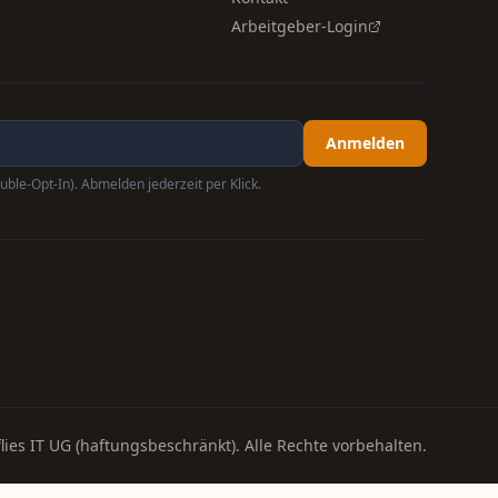
Arbeitgeber-Login
Anmelden
uble-Opt-In). Abmelden jederzeit per Klick.
lies IT UG (haftungsbeschränkt). Alle Rechte vorbehalten.