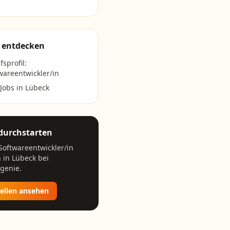
 entdecken
fsprofil:
wareentwickler/in
 Jobs in
Lübeck
 durchstarten
Softwareentwickler/in
n in
Lübeck
bei
genie.
tellen ansehen