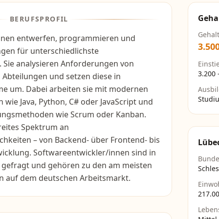
Geha
BERUFSPROFIL
Gehal
innen entwerfen, programmieren und
3.50
gen für unterschiedlichste
Sie analysieren Anforderungen von
Einsti
3.200
 Abteilungen und setzen diese in
e um. Dabei arbeiten sie mit modernen
Ausbi
Studi
wie Java, Python, C# oder JavaScript und
lungsmethoden wie Scrum oder Kanban.
breites Spektrum an
chkeiten – von Backend- über Frontend- bis
Lübe
twicklung. Softwareentwickler/innen sind in
Bunde
 gefragt und gehören zu den am meisten
Schles
n auf dem deutschen Arbeitsmarkt.
Einwo
217.0
Leben