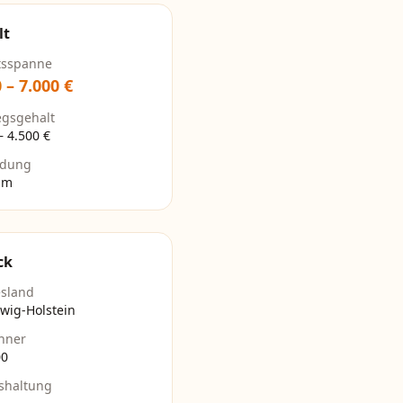
lt
tsspanne
0
–
7.000
€
egsgehalt
–
4.500
€
ldung
um
ck
sland
wig-Holstein
hner
00
shaltung