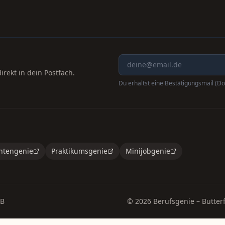
rekt in dein Postfach.
Du erhältst eine Bestätigungsmail (Do
ntengenie
Praktikumsgenie
Minijobgenie
B
©
2026
Berufsgenie – Butterf