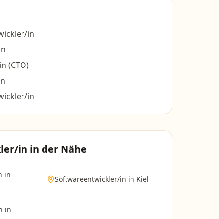
ickler/in
in
in (CTO)
in
wickler/in
ler/in
in der Nähe
n
in
Softwareentwickler/in
in
Kiel
n
in