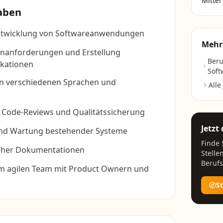
Mittel
aben
ntwicklung von Softwareanwendungen
Mehr
nanforderungen und Erstellung
Beru
ikationen
Soft
n verschiedenen Sprachen und
Alle
Code-Reviews und Qualitätssicherung
Jetzt
nd Wartung bestehender Systeme
Finde
scher Dokumentationen
Stelle
Berufs
m agilen Team mit Product Ownern und
S