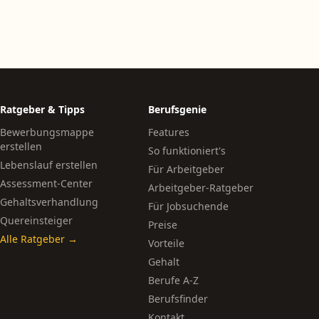
Ratgeber & Tipps
Berufsgenie
Bewerbungsmappe
Features
erstellen
So funktioniert's
Lebenslauf erstellen
Für Arbeitgeber
Assessment-Center
Arbeitgeber-Ratgeber
Gehaltsverhandlung
Für Jobsuchende
Quereinsteiger
Preise
Alle Ratgeber →
Vorteile
Gehalt
Berufe A-Z
Berufsfinder
Kontakt