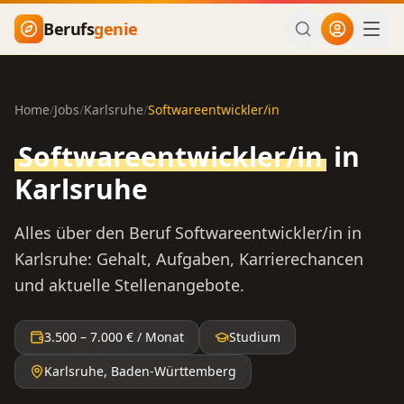
Zum Hauptinhalt springen
Berufs
genie
Home
/
Jobs
/
Karlsruhe
/
Softwareentwickler/in
Softwareentwickler/in
in
Karlsruhe
Alles über den Beruf
Softwareentwickler/in
in
Karlsruhe
: Gehalt, Aufgaben, Karrierechancen
und aktuelle Stellenangebote.
3.500
–
7.000
€ / Monat
Studium
Karlsruhe
,
Baden-Württemberg