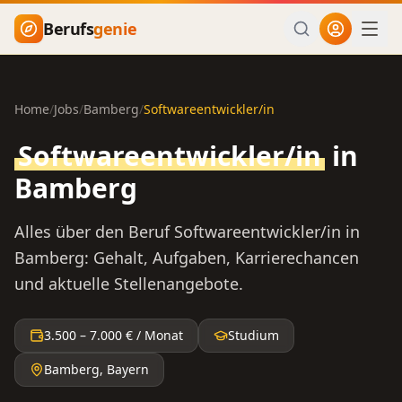
Zum Hauptinhalt springen
Berufs
genie
Home
/
Jobs
/
Bamberg
/
Softwareentwickler/in
Softwareentwickler/in
in
Bamberg
Alles über den Beruf
Softwareentwickler/in
in
Bamberg
: Gehalt, Aufgaben, Karrierechancen
und aktuelle Stellenangebote.
3.500
–
7.000
€ / Monat
Studium
Bamberg
,
Bayern