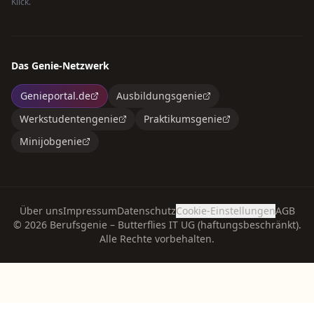
Klick.
Das Genie-Netzwerk
Genieportal.de
Ausbildungsgenie
Werkstudentengenie
Praktikumsgenie
Minijobgenie
Über uns
Impressum
Datenschutz
Cookie-Einstellungen
AGB
©
2026
Berufsgenie – Butterflies IT UG (haftungsbeschränkt).
Alle Rechte vorbehalten.