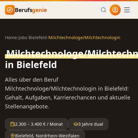
Zum Hauptinhalt springen
Berufs
genie
Home
/
Jobs
/
Bielefeld
/
Milchtechnologe/Milchtechnologin
Milchtechnologe/Milchtechn
in
Bielefeld
Alles über den Beruf
Milchtechnologe/Milchtechnologin
in
Bielefeld
:
Gehalt, Aufgaben, Karrierechancen und aktuelle
Stellenangebote.
2.300
–
3.400
€ / Monat
3 Jahre dual
Bielefeld
,
Nordrhein-Westfalen