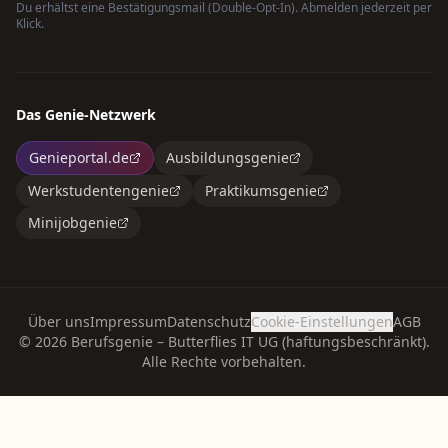
Du erhältst eine Bestätigungsmail (Double-Opt-In). Abmelden jederzeit per
Klick.
Das Genie-Netzwerk
Genieportal.de
Ausbildungsgenie
Werkstudentengenie
Praktikumsgenie
Minijobgenie
Über uns
Impressum
Datenschutz
Cookie-Einstellungen
AGB
©
2026
Berufsgenie – Butterflies IT UG (haftungsbeschränkt).
Alle Rechte vorbehalten.