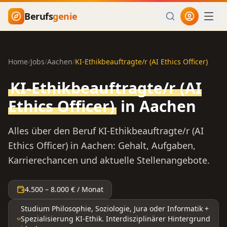
Zum Hauptinhalt springen
Berufs
genie
Home
/
Jobs
/
Aachen
/
KI-Ethikbeauftragte/r (AI Ethics Officer)
KI-Ethikbeauftragte/r (AI
Ethics Officer)
in
Aachen
Alles über den Beruf
KI-Ethikbeauftragte/r (AI
Ethics Officer)
in
Aachen
: Gehalt, Aufgaben,
Karrierechancen und aktuelle Stellenangebote.
4.500
–
8.000
€ / Monat
Studium Philosophie, Soziologie, Jura oder Informatik +
Spezialisierung KI-Ethik. Interdisziplinärer Hintergrund