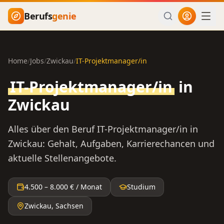
Zum Hauptinhalt springen
Berufs
genie
Home
/
Jobs
/
Zwickau
/
IT-Projektmanager/in
IT-Projektmanager/in
in
Zwickau
Alles über den Beruf
IT-Projektmanager/in
in
Zwickau
: Gehalt, Aufgaben, Karrierechancen und
aktuelle Stellenangebote.
4.500
–
8.000
€ / Monat
Studium
Zwickau
,
Sachsen