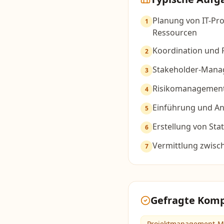
Planung von IT-Pro
1
Ressourcen
Koordination und 
2
Stakeholder-Man
3
Risikomanagement
4
Einführung und A
5
Erstellung von St
6
Vermittlung zwisc
7
Gefragte Kom
Projektmanagement-Me