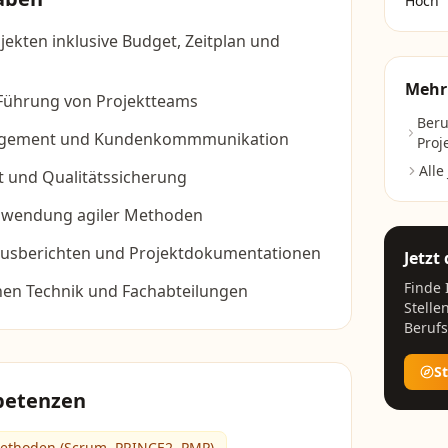
Hoch
jekten inklusive Budget, Zeitplan und
Mehr
Führung von Projektteams
Beru
agement und Kundenkommmunikation
Proj
Alle
 und Qualitätssicherung
nwendung agiler Methoden
atusberichten und Projektdokumentationen
Jetzt
Finde
hen Technik und Fachabteilungen
Stelle
Berufs
S
petenzen
thoden (Scrum, PRINCE2, PMP)