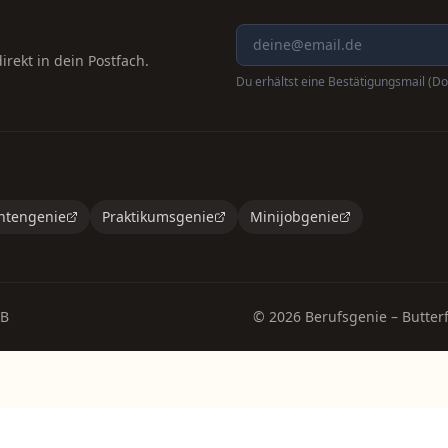
rekt in dein Postfach.
Du erhältst eine Bestätigungsmail (Do
ntengenie
Praktikumsgenie
Minijobgenie
B
©
2026
Berufsgenie – Butterf
Teilen:
Link