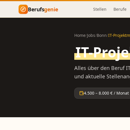
Zum Hauptinhalt springen
Berufs
genie
Stellen
Berufe
Home
/
Jobs
/
Bonn
/
IT-Projekt
IT-Proj
Alles über den Beruf
I
und aktuelle Stellena
4.500
–
8.000
€ / Monat