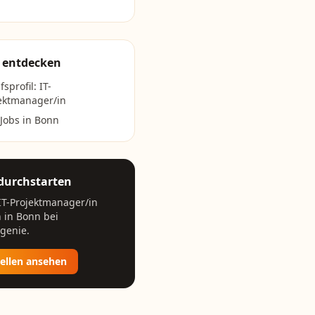
 entdecken
fsprofil:
IT-
ektmanager/in
 Jobs in
Bonn
 durchstarten
IT-Projektmanager/in
n in
Bonn
bei
genie.
tellen ansehen