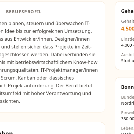
Geha
BERUFSPROFIL
Gehal
nen planen, steuern und überwachen IT-
4.50
en Idee bis zur erfolgreichen Umsetzung.
s aus Entwickler/innen, Designer/innen
Einsti
4.000
nd stellen sicher, dass Projekte im Zeit-
geschlossen werden. Dabei verbinden sie
Ausbi
Studi
nis mit betriebswirtschaftlichem Know-how
rungsqualitäten. IT-Projektmanager/innen
Scrum, Kanban oder klassisches
ach Projektanforderung. Der Beruf bietet
Bonn
itsumfeld mit hoher Verantwortung und
Bunde
ssichten.
Nordr
Einwo
330.0
Leben
aben