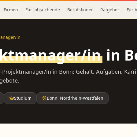
Firmen
Für Jobsuchende
Berufsfinder
Ratgeber
Für 
manager/in
ektmanager/in
in
B
T-Projektmanager/in
in
Bonn
: Gehalt, Aufgaben, Karr
ngebote.
Studium
Bonn
,
Nordrhein-Westfalen