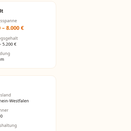
lt
tsspanne
0
–
8.000
€
egsgehalt
–
5.200
€
ldung
um
sland
hein-Westfalen
hner
00
shaltung