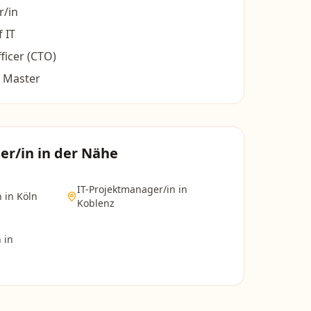
/in
f IT
ficer (CTO)
m Master
er/in
in der Nähe
IT-Projektmanager/in
in
n
in
Köln
Koblenz
n
in