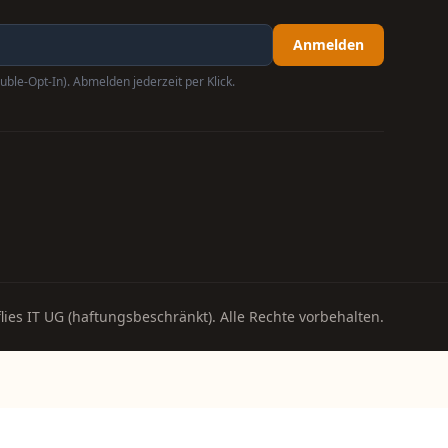
Anmelden
uble-Opt-In). Abmelden jederzeit per Klick.
lies IT UG (haftungsbeschränkt). Alle Rechte vorbehalten.