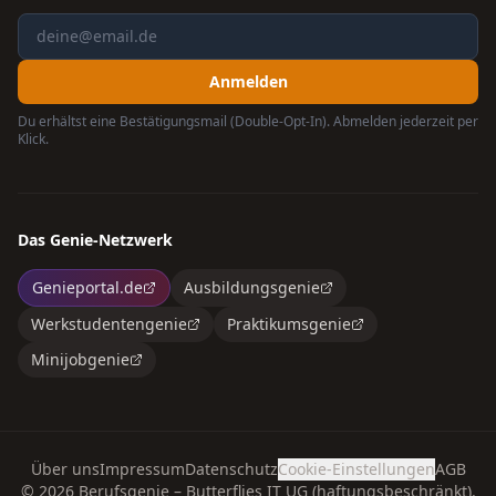
Anmelden
Du erhältst eine Bestätigungsmail (Double-Opt-In). Abmelden jederzeit per
Klick.
Das Genie-Netzwerk
Genieportal.de
Ausbildungsgenie
Werkstudentengenie
Praktikumsgenie
Minijobgenie
Über uns
Impressum
Datenschutz
Cookie-Einstellungen
AGB
©
2026
Berufsgenie – Butterflies IT UG (haftungsbeschränkt).