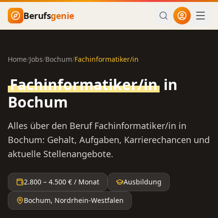
Zum Hauptinhalt springen
Berufs
genie
Home
/
Jobs
/
Bochum
/
Fachinformatiker/in
Fachinformatiker/in
in
Bochum
Alles über den Beruf
Fachinformatiker/in
in
Bochum
: Gehalt, Aufgaben, Karrierechancen und
aktuelle Stellenangebote.
2.800
–
4.500
€ / Monat
Ausbildung
Bochum
,
Nordrhein-Westfalen