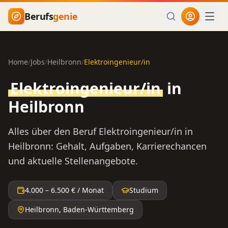
Zum Hauptinhalt springen
Berufs
genie
Home
/
Jobs
/
Heilbronn
/
Elektroingenieur/in
Elektroingenieur/in
in
Heilbronn
Alles über den Beruf
Elektroingenieur/in
in
Heilbronn
: Gehalt, Aufgaben, Karrierechancen
und aktuelle Stellenangebote.
4.000
–
6.500
€ / Monat
Studium
Heilbronn
,
Baden-Württemberg